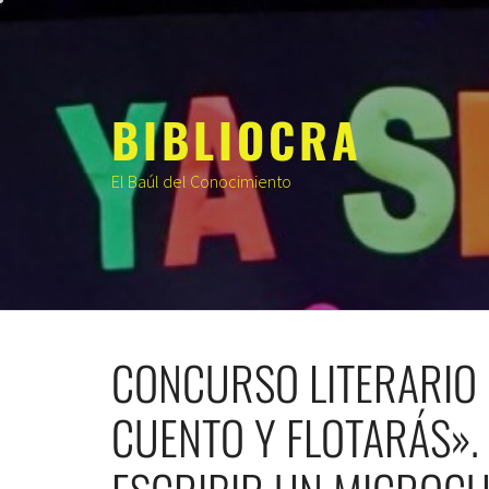
Saltar
al
contenido
BIBLIOCRA
El Baúl del Conocimiento
CONCURSO LITERARIO 
CUENTO Y FLOTARÁS».