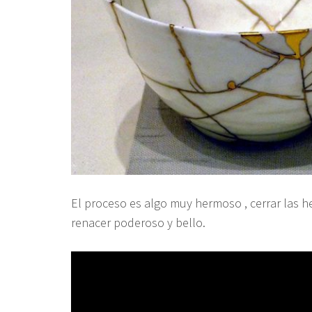
El proceso es algo muy hermoso , cerrar las he
renacer poderoso y bello.