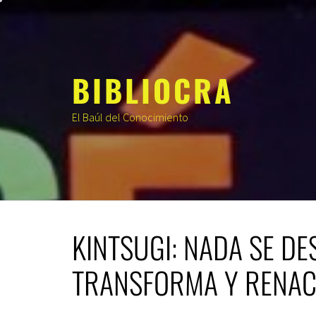
Saltar
al
contenido
BIBLIOCRA
El Baúl del Conocimiento
KINTSUGI: NADA SE DE
TRANSFORMA Y RENAC