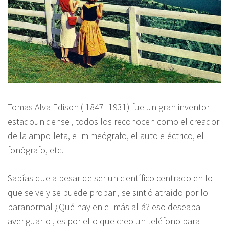
Tomas Alva Edison ( 1847- 1931) fue un gran inventor
estadounidense , todos los reconocen como el creador
de la ampolleta, el mimeógrafo, el auto eléctrico, el
fonógrafo, etc.
Sabías que a pesar de ser un científico centrado en lo
que se ve y se puede probar , se sintió atraído por lo
paranormal ¿Qué hay en el más allá? eso deseaba
averiguarlo , es por ello que creo un teléfono para