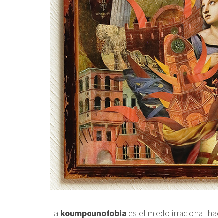
La
koumpounofobia
es el miedo irracional ha