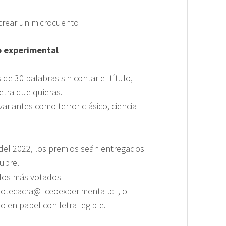
 crear un microcuento
o experimental
e 30 palabras sin contar el título,
etra que quieras.
variantes como terror clásico, ciencia
 del 2022, los premios seán entregados
tubre.
a los más votados
iotecacra@liceoexperimental.cl , o
lo en papel con letra legible.