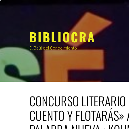
Saltar
al
contenido
BIBLIOCRA
El Baúl del Conocimiento
CONCURSO LITERARIO 
CUENTO Y FLOTARÁS»