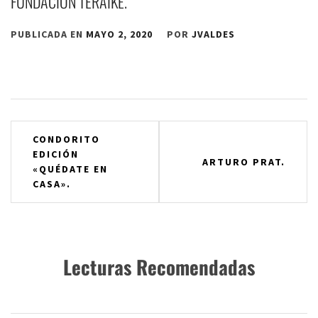
FUNDACIÓN TERAIKE.
PUBLICADA EN
MAYO 2, 2020
POR
JVALDES
Navegación
CONDORITO
EDICIÓN
de
ARTURO PRAT.
«QUÉDATE EN
entradas
CASA».
Lecturas Recomendadas