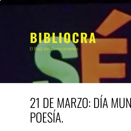
Saltar
al
contenido
BIBLIOCRA
El Baúl del Conocimiento
21 DE MARZO: DÍA MUN
POESÍA.