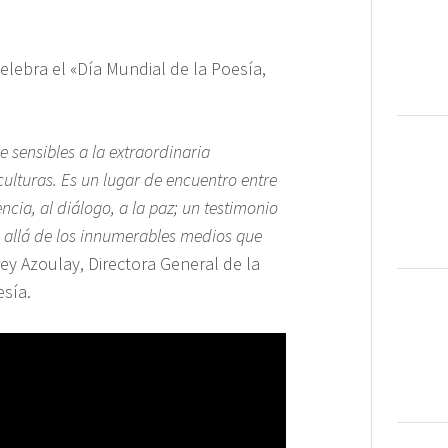
elebra el «Día Mundial de la Poesía,
 sensibles a la extraordinaria
ulturas. Es un lugar de encuentro entre
ncia, al diálogo, a la paz; un testimonio
 allá de los innumerables medios que
ey Azoulay, Directora General de la
sía.