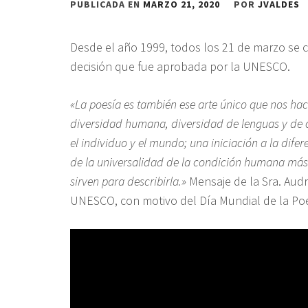
PUBLICADA EN
MARZO 21, 2020
POR
JVALDES
Desde el año 1999, todos los 21 de marzo se c
decisión que fue aprobada por la UNESCO.
«La poesía es también ese arte único que nos hace
diversidad humana, diversidad de lenguas y de c
el individuo y el mundo; una iniciación a la difere
de la universalidad de la condición humana más
sirven para describirla.»
Mensaje de la Sra. Audr
UNESCO, con motivo del Día Mundial de la Poe